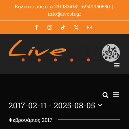
Μετάβαση
Καλέστε μας στα 2310834181- 6949950530
|
στο
info@livestr.gr
περιεχόμενο
Facebook
Instagram
Tiktok
X
Email
Even
Search
Events
List
View
2017-02-11
 - 
2025-08-05
Navig
Search
Select
and
Φεβρουάριος 2017
date.
Views