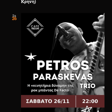
Κρηνη)
Σα
26