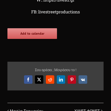
FB
:
livestreetproductions
Add to calendar
Σου αρέσει ; Μοιράσου το !
Facebook
X
Reddit
LinkedIn
Pinterest
Vk
Μαρία Σταματίου
ΧΙΛΙΕΣ ΦΩΝΕΣ