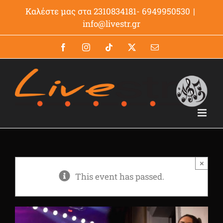
Μετάβαση
Καλέστε μας στα 2310834181- 6949950530
|
στο
info@livestr.gr
περιεχόμενο
Facebook
Instagram
Tiktok
X
Email
×
This event has passed.